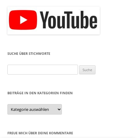
SUCHE ÜBER STICHWORTE
Suche
nach:
BEITRÄGE IN DEN KATEGORIEN FINDEN
Beiträge
in
den
Kategorien
finden
FREUE MICH ÜBER DEINE KOMMENTARE