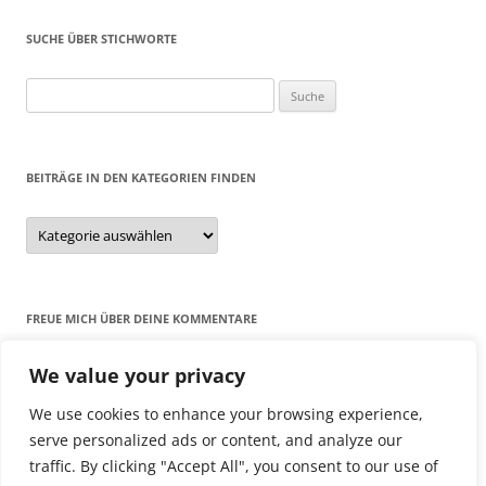
SUCHE ÜBER STICHWORTE
Suche
nach:
BEITRÄGE IN DEN KATEGORIEN FINDEN
Beiträge
in
den
Kategorien
finden
FREUE MICH ÜBER DEINE KOMMENTARE
T.S.
bei
Tacho von Mph zu Km/h
We value your privacy
Reiner Mros
bei
Aromate, Aliphate, 60/70er
We use cookies to enhance your browsing experience,
Leo Tomasik
bei
2 Fundstücke – Tankstellenzeugs aufbereitet
serve personalized ads or content, and analyze our
traffic. By clicking "Accept All", you consent to our use of