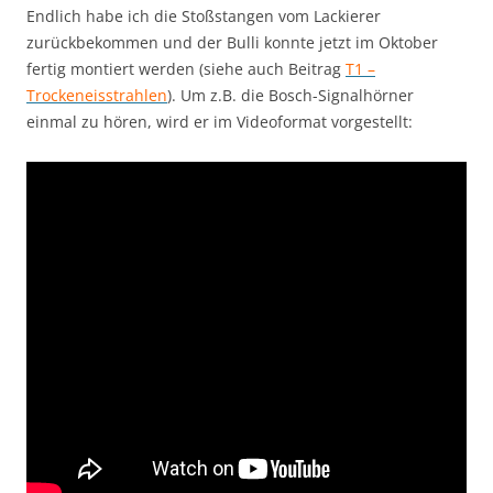
Endlich habe ich die Stoßstangen vom Lackierer
zurückbekommen und der Bulli konnte jetzt im Oktober
fertig montiert werden (siehe auch Beitrag
T1 –
Trockeneisstrahlen
). Um z.B. die Bosch-Signalhörner
einmal zu hören, wird er im Videoformat vorgestellt: